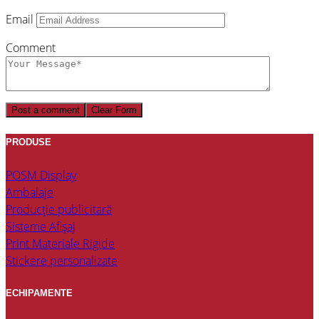
Email
Comment
Post a comment
Clear Form
PRODUSE
POSM Display
Ambalaje
Producție publicitară
Sisteme Afișaj
Print Materiale Rigide
Stickere personalizate
ECHIPAMENTE