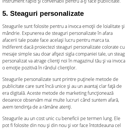
instrument rapid și convenabil pentru a-ți face publicitate.
5. Steaguri personalizate
Steagurile sunt folosite pentru a invoca emoții de loialitate și
mândrie. Expunerea de steaguri personalizate în afara
afacerii tale poate face același lucru pentru marca ta.
Indiferent dacă proiectezi steaguri personalizate colorate cu
mesaje simple sau doar afișezi sigla companiei tale, un steag
personalizat va atrage clienți noi în magazinul tău și va invoca
o emoție pozitivă în rândul clienților.
Steagurile personalizate sunt printre puținele metode de
publicitate care sunt încă unice și au un avantaj clar față de
era digitală. Aceste metode de marketing funcționează
deoarece observăm mai multe lucruri când suntem afară,
avem tendința de a rămâne atenți.
Steagurile au un cost unic cu beneficii pe termen lung. Ele
pot fi folosite din nou și din nou și vor face întotdeauna cel