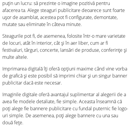
puțin un lucru: să prezinte o imagine pozitivă pentru
afacerea ta. Alege steaguri publicitare deoarece sunt foarte
ușor de asamblat, acestea pot fi configurate, demontate,
mutate sau eliminate în câteva minute.
Steagurile pot fi, de asemenea, folosite într-o mare varietate
de locuri, atât în interior, cât și în aer liber, cum ar fi
festivaluri, târguri, concerte, lansări de produse, conferințe și
multe altele.
Imprimarea digitală îți oferă opțiuni maxime când vine vorba
de grafică și este posibil să imprimi chiar și un singur banner
publicitar dacă este necesar.
Imaginile digitale oferă avantajul suplimentar al alegerii de a
avea fie modele detaliate, fie simple. Aceasta înseamnă că
poți alege fie bannere publicitare cu fundal puternic fie logo-
uri simple. De asemenea, poți alege bannere cu una sau
două fețe.