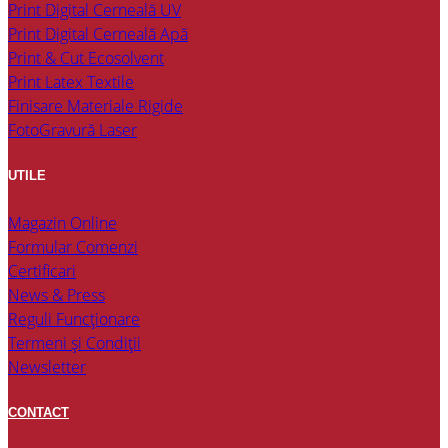
Print Digital Cerneală UV
Print Digital Cerneală Apă
Print & Cut Ecosolvent
Print Latex Textile
Finisare Materiale Rigide
FotoGravură Laser
UTILE
Magazin Online
Formular Comenzi
Certificari
News & Press
Reguli Funcționare
Termeni și Condiții
Newsletter
CONTACT