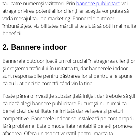
tău către numeroși vizitatori. Prin
bannere publicitare
vei
atrage privirea potențialilor clienți iar aceștia vor putea să
vadă mesajul tău de marketing. Bannerele outdoor
îmbunătățesc vizibilitatea mărcii și te ajută să obții mai multe
beneficii.
2. Bannere indoor
Bannerele outdoor joacă un rol crucial în atragerea clienților
și creșterea traficului în unitatea ta, dar bannerele indoor
sunt responsabile pentru păstrarea lor și pentru a le spune
că au luat decizia corectă când vin la tine.
Poate părea o investiție substanțială inițial, dar trebuie să știi
că dacă alegi bannere publicitare București nu numai că
beneficiezi de utilitate nelimitată dar vei avea și preturi
competitive. Bannerele indoor se instalează pe cont propriu
fără probleme. Este o modalitate rentabilă de a-ți promova
afacerea. Oferă un aspect versatil pentru marca ta.