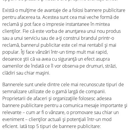
Există o mulțime de avantaje de a folosi bannere publicitare
pentru afacerea ta. Acestea sunt cea mai veche formă de
reclamă și pot face o impresie instantanee în mintea
clienților. Fie că este vorba de anunțarea unui nou produs
sau a unui serviciu sau de a-ți construi brandul printr-o
reclamă, bannerul publicitar este cel mai rentabil și mai
popular. Îți face vânzări într-un timp mult mai rapid,
deoarece știi că va avea cu siguranță un efect asupra
oamenilor de îndată ce îl vor observa pe drumuri, străzi,
clădiri sau chiar mașini.
Bannerele sunt unele dintre cele mai recunoscute tipuri de
semnalizare utilizate de o gamă largă de companii.
Proprietarii de afaceri și organizațiile folosesc adesea
bannere publicitare pentru a comunica mesaje importante și
relevante – cum ar fi o vânzare, o promovare sau chiar un
eveniment – clienților actuali și potențiali într-un mod
eficient. Iată top 5 tipuri de bannere publicitare: