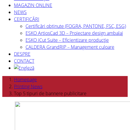
MAGAZIN ONLINE
NEWS
CERTIFICĂRI
Certificări obținute (FOGRA, PANTONE, FSC, ESG)
ESKO ArtiosCad 3D – Proiectare design ambalaj
ESKO iCut Suite – Eficientizare producție
CALDERA GrandRIP – Management culoare
DESPRE
CONTACT
Homepage
Printing News
Top 5 tipuri de bannere publicitare