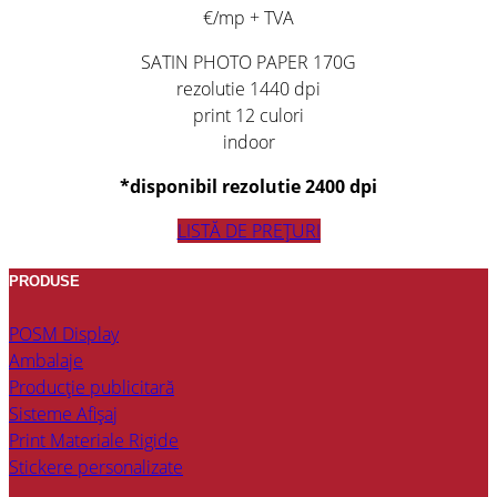
€/mp + TVA
SATIN PHOTO PAPER 170G
rezolutie 1440 dpi
print 12 culori
indoor
*disponibil rezolutie 2400 dpi
LISTĂ DE PREȚURI
PRODUSE
POSM Display
Ambalaje
Producție publicitară
Sisteme Afișaj
Print Materiale Rigide
Stickere personalizate