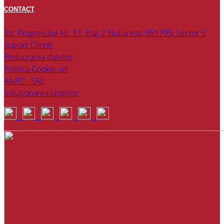
CONTACT
Str. Progresului Nr. 51, Etaj 2, București, 051795, Sector 5
Suport Clienți
Prelucrarea datelor
Politica Cookie-uri
ANPC - SAL
Soluționarea Litigiilor