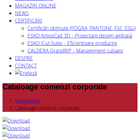
MAGAZIN ONLINE
NEWS
CERTIFICĂRI
Certificări obținute (FOGRA, PANTONE, FSC, ESG)
ESKO ArtiosCad 3D – Proiectare design ambalaj
ESKO iCut Suite – Eficientizare producție
CALDERA GrandRIP – Management culoare
DESPRE
CONTACT
Cataloage comenzi corporate
Homepage
Cataloage comenzi corporate