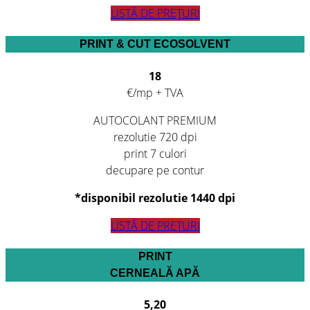
LISTĂ DE PREȚURI
PRINT & CUT ECOSOLVENT
18
€/mp + TVA
AUTOCOLANT PREMIUM
rezolutie 720 dpi
print 7 culori
decupare pe contur
*disponibil rezolutie 1440 dpi
LISTĂ DE PREȚURI
PRINT
CERNEALĂ APĂ
5,20