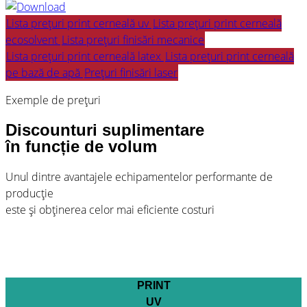
Lista prețuri print cerneală uv
Lista prețuri print cerneală
ecosolvent
Lista prețuri finisări mecanice
Lista prețuri print cerneală latex
Lista prețuri print cerneală
pe bază de apă
Prețuri finisări laser
Exemple de prețuri
Discounturi suplimentare
în funcție de volum
Unul dintre avantajele echipamentelor performante de
producție
este și obținerea celor mai eficiente costuri
PRINT
UV