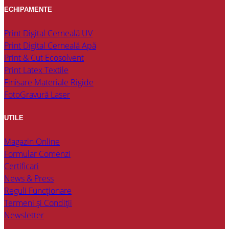
ECHIPAMENTE
Print Digital Cerneală UV
Print Digital Cerneală Apă
Print & Cut Ecosolvent
Print Latex Textile
Finisare Materiale Rigide
FotoGravură Laser
UTILE
Magazin Online
Formular Comenzi
Certificari
News & Press
Reguli Funcționare
Termeni și Condiții
Newsletter