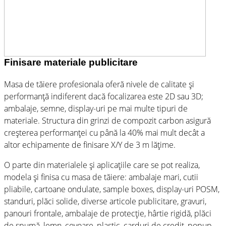
Finisare materiale publicitare
Masa de tăiere profesionala oferă nivele de calitate și
performanță indiferent dacă focalizarea este 2D sau 3D
;
ambalaje, semne, display-uri
pe mai multe tipuri de
materiale
.
Structura din grinzi de compozit carbon asigură
creșterea performanței cu până la 40% mai mult decât a
altor echipamente de finisare X/Y de 3 m lățime.
O parte din materialele și aplicațiile care se pot realiza,
modela și finisa cu masa de tăiere: ambalaje mari,
cutii
pliabile, cartoane ondulate, sample boxes, display-uri POSM,
standuri, pl
ăci solide, diverse articole publicitare, gravuri,
panouri frontale, ambalaje de protecție, hârtie rigidă, plăci
de spumă, lemn, covoare, plastic, carduri de credit, popup-