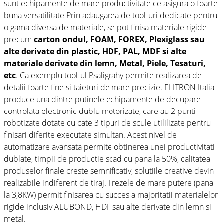
sunt echipamente de mare productivitate ce asigura o foarte
buna versatilitate Prin adaugarea de tool-uri dedicate pentru
o gama diversa de materiale, se pot finisa materiale rigide
precum
carton ondul, FOAM, FOREX, Plexiglass sau
alte derivate din plastic, HDF, PAL, MDF si alte
materiale derivate din lemn, Metal, Piele, Tesaturi,
etc
. Ca exemplu tool-ul Psaligrahy permite realizarea de
detalii foarte fine si taieturi de mare precizie. ELITRON Italia
produce una dintre putinele echipamente de decupare
controlata electronic dublu motorizate, care au 2 punti
robotizate dotate cu cate 3 tipuri de scule utililizate pentru
finisari diferite executate simultan. Acest nivel de
automatizare avansata permite obtinerea unei productivitati
dublate, timpii de productie scad cu pana la 50%, calitatea
produselor finale creste semnificativ, solutiile creative devin
realizabile indiferent de tiraj. Frezele de mare putere (pana
la 3,8KW) permit finisarea cu succes a majoritatii materialelor
rigide inclusiv ALUBOND, HDF sau alte derivate din lemn si
metal.