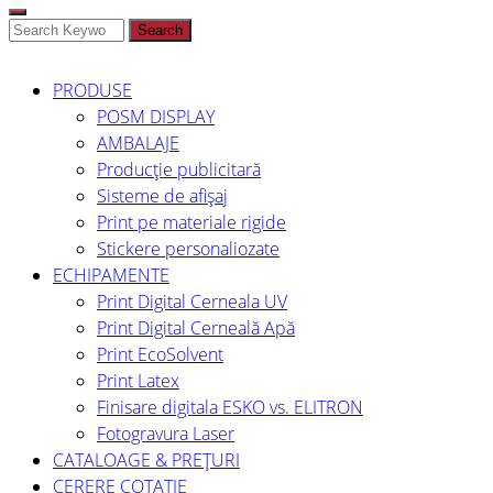
Search
PRODUSE
POSM DISPLAY
AMBALAJE
Producție publicitară
Sisteme de afișaj
Print pe materiale rigide
Stickere personaliozate
ECHIPAMENTE
Print Digital Cerneala UV
Print Digital Cerneală Apă
Print EcoSolvent
Print Latex
Finisare digitala ESKO vs. ELITRON
Fotogravura Laser
CATALOAGE & PREȚURI
CERERE COTAȚIE