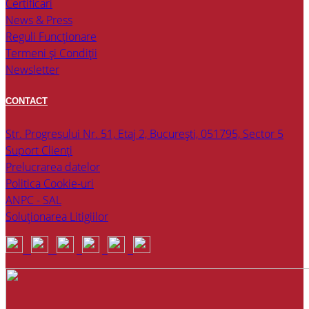
Certificari
News & Press
Reguli Funcționare
Termeni și Condiții
Newsletter
CONTACT
Str. Progresului Nr. 51, Etaj 2, București, 051795, Sector 5
Suport Clienți
Prelucrarea datelor
Politica Cookie-uri
ANPC - SAL
Soluționarea Litigiilor