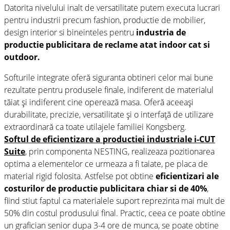
Datorita nivelului inalt de versatilitate putem executa lucrari
pentru industrii precum fashion, productie de mobilier,
design interior si bineinteles pentru
industria de
productie publicitara de reclame atat indoor cat si
outdoor.
Softurile integrate oferă siguranta obtineri celor mai bune
rezultate pentru produsele finale, indiferent de materialul
tăiat și indiferent cine operează masa. Oferă aceeași
durabilitate, precizie, versatilitate și o interfață de utilizare
extraordinară ca toate utilajele familiei Kongsberg.
Softul de eficientizare a productiei industriale i-CUT
Suite
,
prin componenta NESTING, realizeaza pozitionarea
optima a elementelor ce urmeaza a fi taiate, pe placa de
material rigid folosita. Astfelse pot obtine
eficientizari ale
costurilor de productie publicitara chiar si de 40%
,
fiind stiut faptul ca materialele suport reprezinta mai mult de
50% din costul produsului final. Practic, ceea ce poate obtine
un grafician senior dupa 3-4 ore de munca, se poate obtine