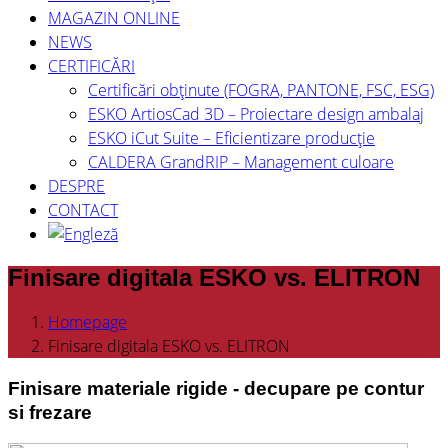
MAGAZIN ONLINE
NEWS
CERTIFICĂRI
Certificări obținute (FOGRA, PANTONE, FSC, ESG)
ESKO ArtiosCad 3D – Proiectare design ambalaj
ESKO iCut Suite – Eficientizare producție
CALDERA GrandRIP – Management culoare
DESPRE
CONTACT
Finisare digitala ESKO vs. ELITRON
Homepage
Finisare digitala ESKO vs. ELITRON
Finisare materiale rigide - decupare pe contur
si frezare